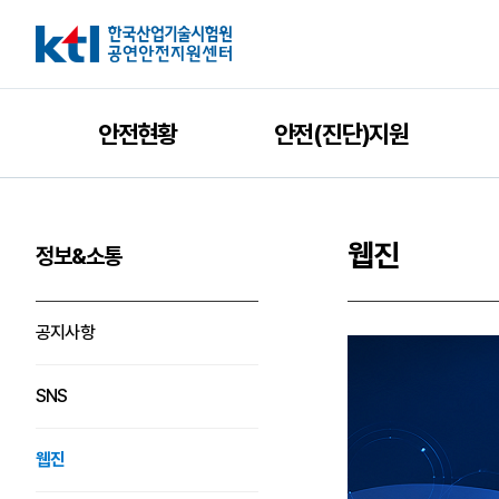
안전현황
안전(진단)지원
웹진
정보&소통
공지사항
SNS
웹진