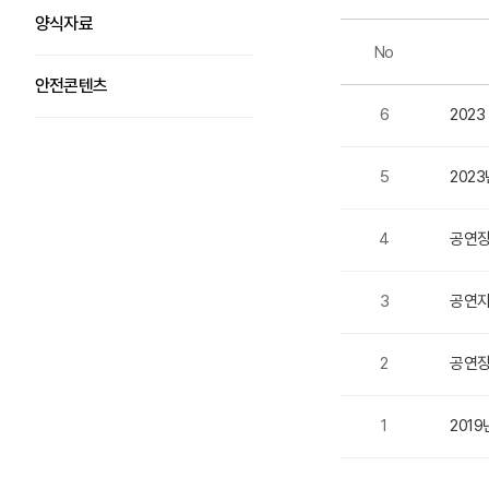
양식자료
No
안전콘텐츠
6
202
5
202
4
공연장
3
공연자
2
공연장
1
201