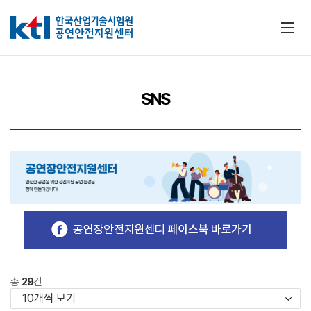
메뉴
SNS
총
29
건