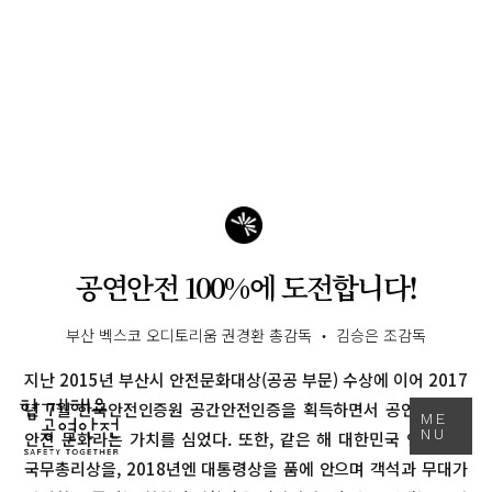
main contents
공연안전 100%에 도전합니다!
부산 벡스코 오디토리움 권경환 총감독 ‧ 김승은 조감독
지난 2015년 부산시 안전문화대상(공공 부문) 수상에 이어 2017
년 7월 한국안전인증원 공간안전인증을 획득하면서 공연 분야에
ME
NU
안전 문화라는 가치를 심었다. 또한, 같은 해 대한민국 안전대상
국무총리상을, 2018년엔 대통령상을 품에 안으며 객석과 무대가