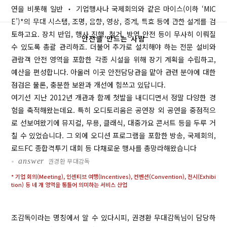
연을 비롯해 일반 ‧ 기업행사나 국제회의와 같은 마이스(이하 ‘MIC
E’)*의 무대 시스템, 조명, 음향, 영상, 중계, 특효 등에 관한 설계를 검
토하고요. 장치 반입, 행사 진행, 철거, 방역 안전 등이 무사히 이뤄질
안전을 만드는 사람
수 있도록 총괄 관리하죠. 더불어 추가로 설치해야 하는 전문 설비와
관람객 안전 영역을 포함한 각종 시설을 위해 장기 계획을 수립하고,
예산을 편성합니다. 아울러 이곳 안전담당관을 맡아 관련 분야에 대한
점검은 물론, 충분한 보완과 개선에 힘쓰고 있답니다.
여기선 지난 2012년 개관과 함께 첫발을 내디디면서 정말 다양한 경
험을 축적해왔는데요. 특히 오디토리움은 공연장 외 공연을 중점적으
로 선보여왔기에 뮤지컬, 무용, 클래식, 대중가요 콘서트 등을 두루 거
칠 수 있었습니다. 그 외에 오디션 프로그램을 포함한 방송, 국제회의,
로드FC 종합격투기 대회 등 다채로운 행사를 총망라해왔습니다
•
answer
권경환 무대감독
* 기업 회의(Meeting), 인센티브 여행(Incentives), 컨벤션(Convention), 전시(Exhibi
tion) 등 네 개 영역을 통틀어 의미하는 서비스 산업
조감독이라는 명칭에서 알 수 있다시피, 권경환 무대감독님이 담당하