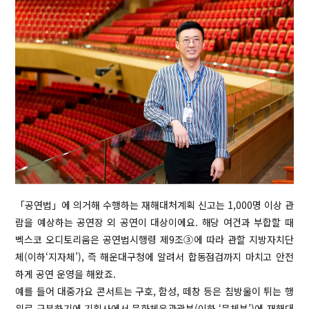
「공연법」에 의거해 수행하는 재해대처계획 신고는 1,000명 이상 관
람을 예상하는 공연장 외 공연이 대상이에요. 해당 여건과 부합할 때
벡스코 오디토리움은 공연법시행령 제9조③에 따라 관할 지방자치단
체(이하‘지자체’), 즉 해운대구청에 알려서 합동점검까지 마치고 안전
하게 공연 운영을 해왔죠.
예를 들어 대중가요 콘서트는 구호, 함성, 떼창 등은 침방울이 튀는 행
위로 구분하기에 기획사에서 문화체육관광부(이하 ‘문체부’)에 재해대