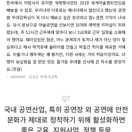
한국에서 어렵사리 유치한 국제행사였던 2018 세계마술챔피언십을
빼놓을 수 없죠. 우리나라 이후로는 캐나다에서 열린다고 했는데 권경
환 무대감독님이 꼭 다시 해보고 싶은 장르라고 말v 씀한 기억이 나네
요. 당시 밤낮으로 마술공연을 선보이면 심야와 새벽엔 리허설이 뒤따
랐는데, 주 52시간 근무제에 맞추다 보니 3교대로 근무 일정을 소화해
야 했어요. 재미있었던 점은, 어느 관계자가 토끼나 새가 아닌 양이 필
요하다고 해서 하역장에 울타리를 만들고 며칠간 먹이를 제공한 거예
요. 비둘기나 앵무새는 꽤 봤지만, 이런 사례는 거의 처음이었어요. 다
행히 보살핌을 잘 받은 양은 즐거운 무대를 선사해 큰 박수를 받았지
요.(웃음)
•
answer
김승은 무대 조감독
Q7
국내 공연산업, 특히 공연장 외 공연에 안전
문화가 제대로 정착하기 위해
활성화하면
좋은 교육, 지원사업, 정책 등을