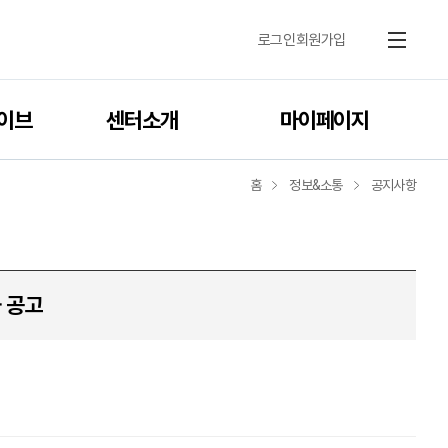
로그인
회원가입
메뉴
이브
센터소개
마이페이지
홈
정보&소통
공지사항
 공고